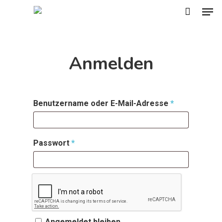
Men
Skip
to
main
content
Anmelden
Benutzername oder E-Mail-Adresse
*
Passwort
*
Angemeldet bleiben