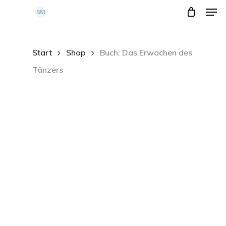
Men
Skip
to
main
Start
Shop
Buch: Das Erwachen des
content
Tänzers