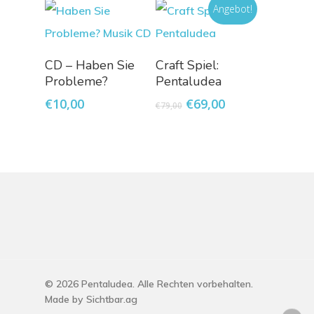
Angebot!
CD – Haben Sie
Craft Spiel:
In
In
Probleme?
Pentaludea
den
den
Ursprünglicher
Aktueller
€
10,00
€
69,00
€
79,00
Warenkorb
Warenkorb
Preis
Preis
war:
ist:
€79,00
€69,00.
© 2026 Pentaludea. Alle Rechten vorbehalten.
Made by
Sichtbar.ag