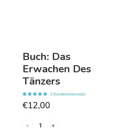
Buch: Das
Erwachen Des
Tänzers
1
Kundenrezension
Bewertet
1
€
12,00
5.00
mit
von 5,
basierend
auf
Kundenbewertung